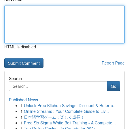
HTML is disabled
Report Page
Search
Go
Published News
1
Unlock Prep Kitchen Savings: Discount & Referra...
1
Online Streams : Your Complete Guide to Liv...
1
日本語学習ゲーム：楽しく成長！
1
Free Six Sigma White Belt Training - A Complete...
1
Top Online Casinos in Canada for 2024