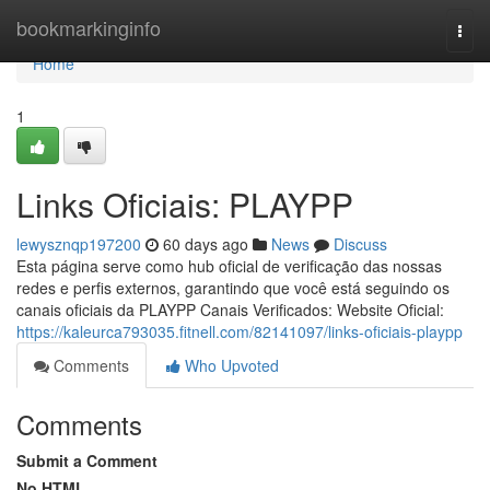
Home
bookmarkinginfo
Togg
navi
Home
1
Links Oficiais: PLAYPP
lewysznqp197200
60 days ago
News
Discuss
Esta página serve como hub oficial de verificação das nossas
redes e perfis externos, garantindo que você está seguindo os
canais oficiais da PLAYPP Canais Verificados: Website Oficial:
https://kaleurca793035.fitnell.com/82141097/links-oficiais-playpp
Comments
Who Upvoted
Comments
Submit a Comment
No HTML