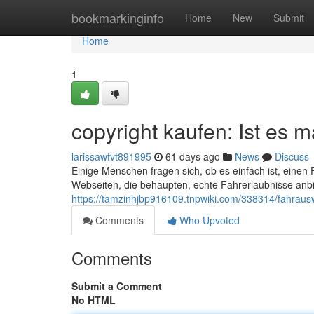
Home
bookmarkinginfo
Home
New
Submit
Home
1
copyright kaufen: Ist es 
larissawfvt891995
61 days ago
News
Discuss
Einige Menschen fragen sich, ob es einfach ist, einen F
Webseiten, die behaupten, echte Fahrerlaubnisse anbi
https://tamzinhjbp916109.tnpwiki.com/338314/fahra
Comments
Who Upvoted
Comments
Submit a Comment
No HTML