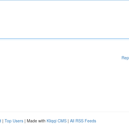
Rep
d
|
Top Users
| Made with
Kliqqi CMS
|
All RSS Feeds