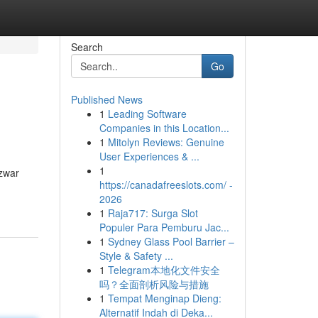
Search
Go
Published News
1
Leading Software
Companies in this Location...
1
Mitolyn Reviews: Genuine
User Experiences & ...
1
 zwar
https://canadafreeslots.com/ -
2026
1
Raja717: Surga Slot
Populer Para Pemburu Jac...
1
Sydney Glass Pool Barrier –
Style & Safety ...
1
Telegram本地化文件安全
吗？全面剖析风险与措施
1
Tempat Menginap Dieng:
Alternatif Indah di Deka...