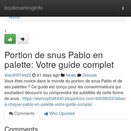
Home
bookmarkinginfo
Togg
navi
Home
1
Portion de snus Pablo en
palette: Votre guide complet
oisiulhi074922
61 days ago
News
Discuss
Vous êtes novice dans le monde du portion de snus Pablo et de
ses palettes ? Ce guide est conçu pour les consommateurs qui
souhaitent découvrir ou comprendre les subtilités de cette forme
de snus .
https://alvinuiyl548450.blogadvize.com/49558053/tabac-
à-chiquer-pablo-en-palette-votre-guide-complet
Comments
Who Upvoted
Comments