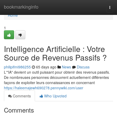
Home
bookmarkinginfo
Togg
navi
Home
1
Intelligence Artificielle : Votre
Source de Revenus Passifs ?
philipifmi986255
65 days ago
News
Discuss
L'"IA" devient un outil puissant pour obtenir des revenus passifs.
De nombreuses personnes découvrent actuellement différentes
façons de exploiter leurs connaissances en concernant
https://haleemajewh690278.pennywiki.com/user
Comments
Who Upvoted
Comments