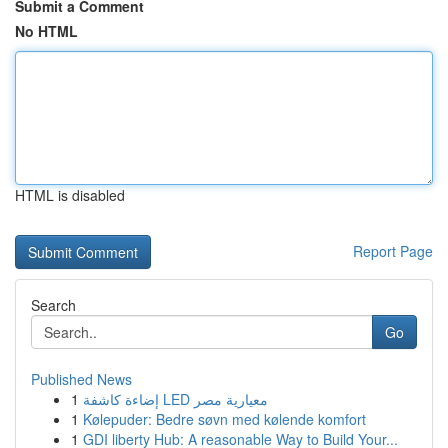
Submit a Comment
No HTML
HTML is disabled
Report Page
Search
Go
Published News
1
إضاءة كاشفة LED معيارية مصر
1
Kølepuder: Bedre søvn med kølende komfort
1
GDI liberty Hub: A reasonable Way to Build Your...