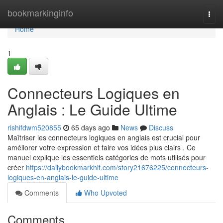
Home
bookmarkinginfo
Togg
navi
Home
1
Connecteurs Logiques en
Anglais : Le Guide Ultime
rishifdwm520855
65 days ago
News
Discuss
Maîtriser les connecteurs logiques en anglais est crucial pour
améliorer votre expression et faire vos idées plus clairs . Ce
manuel explique les essentiels catégories de mots utilisés pour
créer
https://dailybookmarkhit.com/story21676225/connecteurs-
logiques-en-anglais-le-guide-ultime
Comments
Who Upvoted
Comments