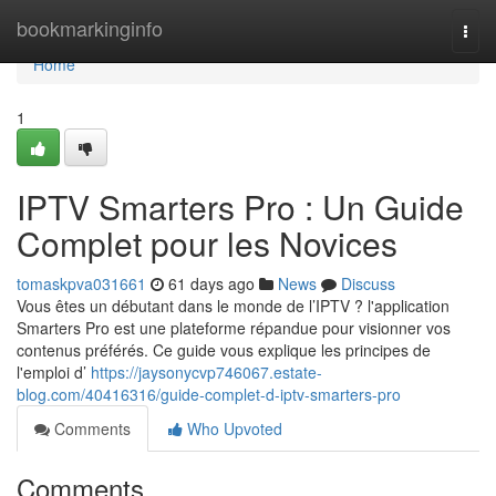
Home
bookmarkinginfo
Togg
navi
Home
1
IPTV Smarters Pro : Un Guide
Complet pour les Novices
tomaskpva031661
61 days ago
News
Discuss
Vous êtes un débutant dans le monde de l’IPTV ? l'application
Smarters Pro est une plateforme répandue pour visionner vos
contenus préférés. Ce guide vous explique les principes de
l'emploi d’
https://jaysonycvp746067.estate-
blog.com/40416316/guide-complet-d-iptv-smarters-pro
Comments
Who Upvoted
Comments