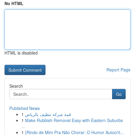
No HTML
HTML is disabled
Report Page
Search
Go
Published News
1
قمة شركة تنظيف بالرياض
1
Make Rubbish Removal Easy with Eastern Suburbs
...
1
{Rindo de Mim Pra Não Chorar: O Humor Autocrít...