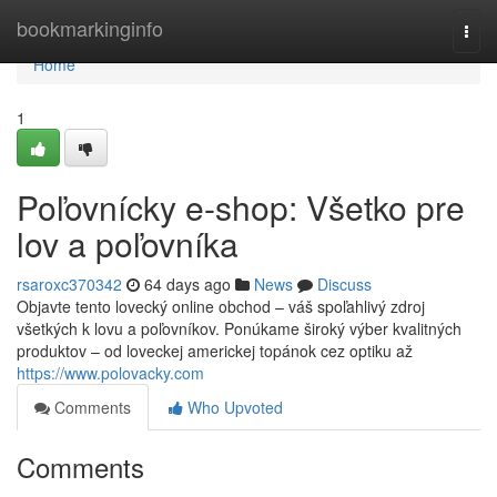
Home
bookmarkinginfo
Togg
navi
Home
1
Poľovnícky e-shop: Všetko pre
lov a poľovníka
rsaroxc370342
64 days ago
News
Discuss
Objavte tento lovecký online obchod – váš spoľahlivý zdroj
všetkých k lovu a poľovníkov. Ponúkame široký výber kvalitných
produktov – od loveckej americkej topánok cez optiku až
https://www.polovacky.com
Comments
Who Upvoted
Comments