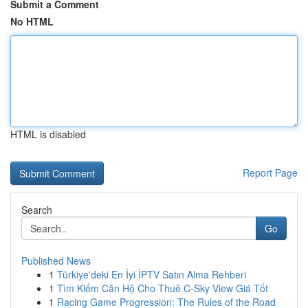
Submit a Comment
No HTML
HTML is disabled
Report Page
Search
Go
Published News
1
Türkiye'deki En İyi İPTV Satın Alma Rehberi
1
Tìm Kiếm Căn Hộ Cho Thuê C-Sky View Giá Tốt
1
Racing Game Progression: The Rules of the Road