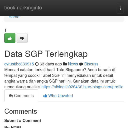
Home
bookmarkinginfo
Togg
navi
Home
1
Data SGP Terlengkap
cyrusitbc839915
63 days ago
News
Discuss
Mencari catatan terkait hasil Toto Singapore? Anda berada di
tempat yang cocok! Tabel SGP ini menyediakan untuk detail
angka warna dan angka SGP hari ini. Gunakan data ini untuk
mendukung analisis
https://albiegtjc926466.blue-blogs.com/profile
Comments
Who Upvoted
Comments
Submit a Comment
No HTML