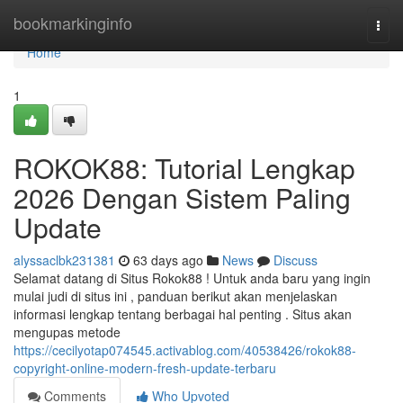
Home
bookmarkinginfo
Togg
navi
Home
1
ROKOK88: Tutorial Lengkap
2026 Dengan Sistem Paling
Update
alyssaclbk231381
63 days ago
News
Discuss
Selamat datang di Situs Rokok88 ! Untuk anda baru yang ingin
mulai judi di situs ini , panduan berikut akan menjelaskan
informasi lengkap tentang berbagai hal penting . Situs akan
mengupas metode
https://cecilyotap074545.activablog.com/40538426/rokok88-
copyright-online-modern-fresh-update-terbaru
Comments
Who Upvoted