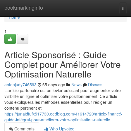
Home
bookmarkinginfo
Togg
navi
Home
1
Article Sponsorisé : Guide
Complet pour Améliorer Votre
Optimisation Naturelle
antonjudy746593
65 days ago
News
Discuss
L'article partenaire est un levier puissant pour augmenter votre
visibilité en ligne et optimiser votre positionnement. Ce article
vous expliquera les méthodes essentielles pour rédiger un
contenu pertinent et
https://junaidfufx517730.eedblog.com/41614720/article-financé-
guide-intégral-pour-améliorer-votre-optimisation-naturelle
Comments
Who Upvoted