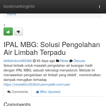
Home
bookmarkinginfo
Togg
navi
Home
1
IPAL MBG: Solusi Pengolahan
Air Limbah Terpadu
delilahvbnu585366
65 days ago
News
Discuss
Solusi terbaik untuk masalah pengolahan air buangan hadir
dengan IPAL MBG, sebuah teknologi menyeluruh. Metode ini
menawarkan pengelolaan air limbah yang efektif , meminimalkan
dampak merugikan terhadap
https://neveekhn353634.pennywiki.com/user
Comments
Who Upvoted
Comments