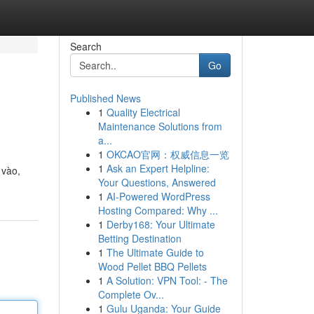
Search
Go
Published News
1
Quality Electrical
Maintenance Solutions from
a...
1
OKCAO官网：权威信息一览
1
Ask an Expert Helpline:
 vào,
Your Questions, Answered
1
AI-Powered WordPress
Hosting Compared: Why ...
1
Derby168: Your Ultimate
Betting Destination
1
The Ultimate Guide to
Wood Pellet BBQ Pellets
1
A Solution: VPN Tool: - The
Complete Ov...
1
Gulu Uganda: Your Guide