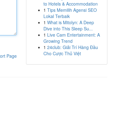
to Hotels & Accommodation
1
Tips Memilih Agensi SEO
Lokal Terbaik
1
What is Mitolyn: A Deep
Dive into This Sleep Su...
1
Live Cam Entertainment: A
Growing Trend
1
24club: Giải Trí Hàng Đầu
Cho Cược Thủ Việt
ort Page