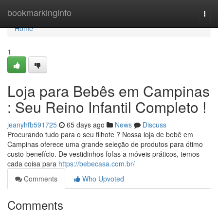
Home
bookmarkinginfo
Togg
navi
Home
1
Loja para Bebês em Campinas
: Seu Reino Infantil Completo !
jeanyhfb591725
65 days ago
News
Discuss
Procurando tudo para o seu filhote ? Nossa loja de bebê em
Campinas oferece uma grande seleção de produtos para ótimo
custo-benefício. De vestidinhos fofas a móveis práticos, temos
cada coisa para
https://bebecasa.com.br/
Comments
Who Upvoted
Comments