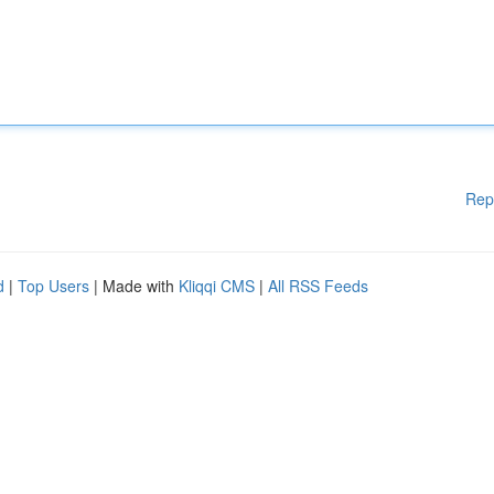
Rep
d
|
Top Users
| Made with
Kliqqi CMS
|
All RSS Feeds