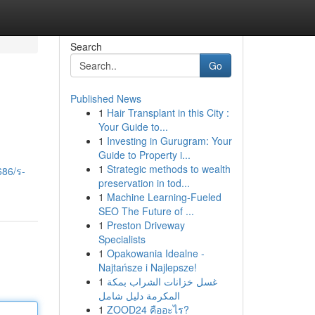
Search
Go
Published News
1
Hair Transplant in this City :
Your Guide to...
1
Investing in Gurugram: Your
Guide to Property i...
1
Strategic methods to wealth
686/ร-
preservation in tod...
1
Machine Learning-Fueled
SEO The Future of ...
1
Preston Driveway
Specialists
1
Opakowania Idealne -
Najtańsze i Najlepsze!
1
غسل خزانات الشراب بمكة
المكرمة دليل شامل
1
ZOOD24 คืออะไร?