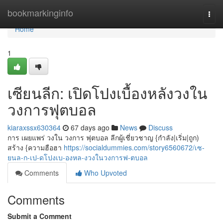
Home
bookmarkinginfo
Togg
navi
Home
1
เซียนลีก: เปิดโปงเบื้องหลังวงใน
วงการฟุตบอล
kiaraxssx630364
67 days ago
News
Discuss
การ เผยแพร่ วงใน วงการ ฟุตบอล ลีกผู้เชี่ยวชาญ {กำลัง|เริ่ม|ถูก)
สร้าง {ความฮือฮา
https://socialdummies.com/story6560672/เซ-
ยนล-ก-เป-ดโปงเบ-องหล-งวงในวงการฟ-ตบอล
Comments
Who Upvoted
Comments
Submit a Comment