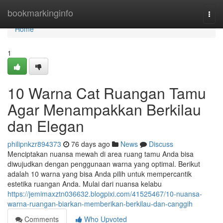
Home
bookmarkinginfo
Togg
navi
Home
1
10 Warna Cat Ruangan Tamu
Agar Menampakkan Berkilau
dan Elegan
philipnkzr894373
76 days ago
News
Discuss
Menciptakan nuansa mewah di area ruang tamu Anda bisa
diwujudkan dengan penggunaan warna yang optimal. Berikut
adalah 10 warna yang bisa Anda pilih untuk mempercantik
estetika ruangan Anda. Mulai dari nuansa kelabu
https://jemimaxztn036632.blogpixi.com/41525467/10-nuansa-
warna-ruangan-biarkan-memberikan-berkilau-dan-canggih
Comments
Who Upvoted