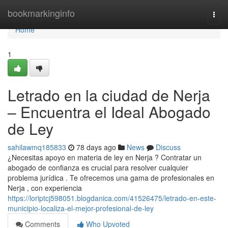
Home
bookmarkinginfo
Togg
navi
Home
1
Letrado en la ciudad de Nerja
– Encuentra el Ideal Abogado
de Ley
sahilawmq185833
78 days ago
News
Discuss
¿Necesitas apoyo en materia de ley en Nerja ? Contratar un
abogado de confianza es crucial para resolver cualquier
problema jurídica . Te ofrecemos una gama de profesionales en
Nerja , con experiencia
https://loriptcj598051.blogdanica.com/41526475/letrado-en-este-
municipio-localiza-el-mejor-profesional-de-ley
Comments
Who Upvoted