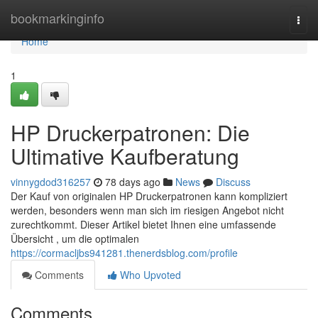
Home
bookmarkinginfo
Togg
navi
Home
1
HP Druckerpatronen: Die
Ultimative Kaufberatung
vinnygdod316257
78 days ago
News
Discuss
Der Kauf von originalen HP Druckerpatronen kann kompliziert
werden, besonders wenn man sich im riesigen Angebot nicht
zurechtkommt. Dieser Artikel bietet Ihnen eine umfassende
Übersicht , um die optimalen
https://cormacljbs941281.thenerdsblog.com/profile
Comments
Who Upvoted
Comments