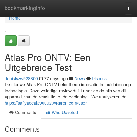
Home
bookmarkinginfo
Togg
navi
Home
1
Atlas Pro ONTV: Een
Uitgebreide Test
denislszw928600
77 days ago
News
Discuss
De nieuwe Atlas Pro ONTV belooft een innovatie in thuisbioscoop
technologie. Deze volledige review duikt naar de details van dit
apparaat, van de resolutie tot de bediening . We analyseren de
https://safiyaqcal390092.wikitron.com/user
Comments
Who Upvoted
Comments