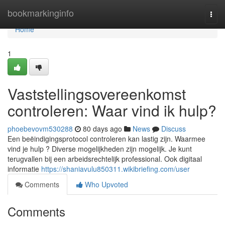
Home
bookmarkinginfo
Togg
navi
Home
1
Vaststellingsovereenkomst
controleren: Waar vind ik hulp?
phoebevovm530288
80 days ago
News
Discuss
Een beëindigingsprotocol controleren kan lastig zijn. Waarmee
vind je hulp ? Diverse mogelijkheden zijn mogelijk. Je kunt
terugvallen bij een arbeidsrechtelijk professional. Ook digitaal
informatie
https://shaniavulu850311.wikibriefing.com/user
Comments
Who Upvoted
Comments