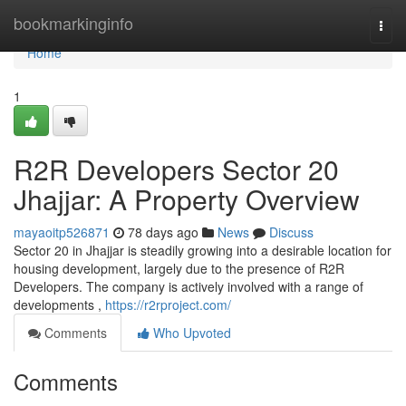
Home
bookmarkinginfo
Togg
navi
Home
1
R2R Developers Sector 20
Jhajjar: A Property Overview
mayaoitp526871
78 days ago
News
Discuss
Sector 20 in Jhajjar is steadily growing into a desirable location for
housing development, largely due to the presence of R2R
Developers. The company is actively involved with a range of
developments ,
https://r2rproject.com/
Comments
Who Upvoted
Comments