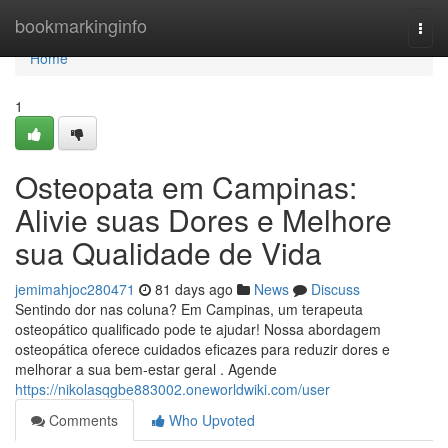
Home
bookmarkinginfo
Togg
navi
Home
1
Osteopata em Campinas:
Alivie suas Dores e Melhore
sua Qualidade de Vida
jemimahjoc280471
81 days ago
News
Discuss
Sentindo dor nas coluna? Em Campinas, um terapeuta
osteopático qualificado pode te ajudar! Nossa abordagem
osteopática oferece cuidados eficazes para reduzir dores e
melhorar a sua bem-estar geral . Agende
https://nikolasqgbe883002.oneworldwiki.com/user
Comments
Who Upvoted