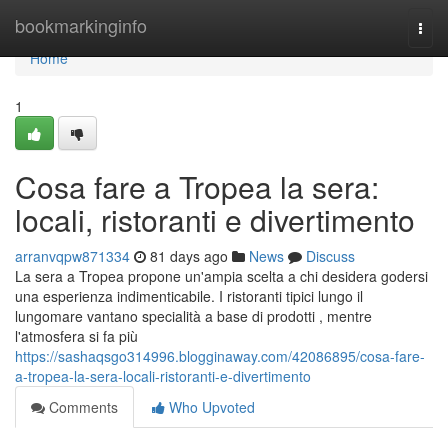
Home
bookmarkinginfo
Togg
navi
Home
1
Cosa fare a Tropea la sera:
locali, ristoranti e divertimento
arranvqpw871334
81 days ago
News
Discuss
La sera a Tropea propone un'ampia scelta a chi desidera godersi
una esperienza indimenticabile. I ristoranti tipici lungo il
lungomare vantano specialità a base di prodotti , mentre
l'atmosfera si fa più
https://sashaqsgo314996.blogginaway.com/42086895/cosa-fare-
a-tropea-la-sera-locali-ristoranti-e-divertimento
Comments
Who Upvoted