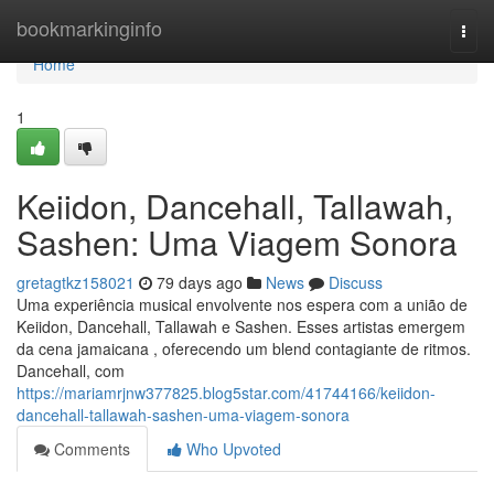
Home
bookmarkinginfo
Togg
navi
Home
1
Keiidon, Dancehall, Tallawah,
Sashen: Uma Viagem Sonora
gretagtkz158021
79 days ago
News
Discuss
Uma experiência musical envolvente nos espera com a união de
Keiidon, Dancehall, Tallawah e Sashen. Esses artistas emergem
da cena jamaicana , oferecendo um blend contagiante de ritmos.
Dancehall, com
https://mariamrjnw377825.blog5star.com/41744166/keiidon-
dancehall-tallawah-sashen-uma-viagem-sonora
Comments
Who Upvoted