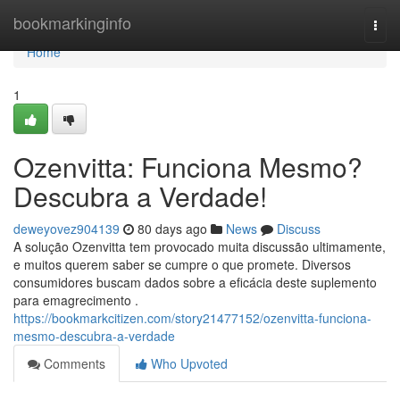
Home
bookmarkinginfo
Togg
navi
Home
1
Ozenvitta: Funciona Mesmo?
Descubra a Verdade!
deweyovez904139
80 days ago
News
Discuss
A solução Ozenvitta tem provocado muita discussão ultimamente,
e muitos querem saber se cumpre o que promete. Diversos
consumidores buscam dados sobre a eficácia deste suplemento
para emagrecimento .
https://bookmarkcitizen.com/story21477152/ozenvitta-funciona-
mesmo-descubra-a-verdade
Comments
Who Upvoted