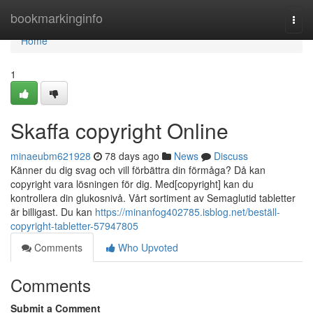
Home
bookmarkinginfo
Togg
navi
Home
1
Skaffa copyright Online
minaeubm621928
78 days ago
News
Discuss
Känner du dig svag och vill förbättra din förmåga? Då kan
copyright vara lösningen för dig. Med[copyright] kan du
kontrollera din glukosnivå. Vårt sortiment av Semaglutid tabletter
är billigast. Du kan
https://minanfog402785.isblog.net/beställ-
copyright-tabletter-57947805
Comments
Who Upvoted
Comments
Submit a Comment