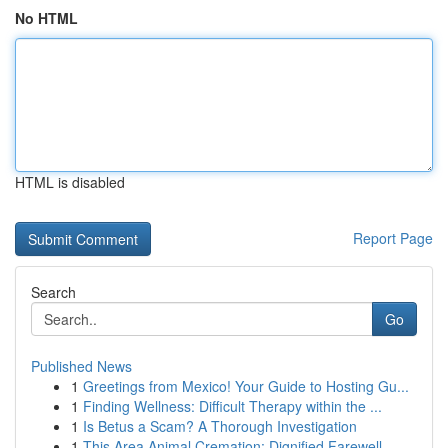
No HTML
HTML is disabled
Report Page
Search
Go
Published News
1
Greetings from Mexico! Your Guide to Hosting Gu...
1
Finding Wellness: Difficult Therapy within the ...
1
Is Betus a Scam? A Thorough Investigation
1
This Area Animal Cremation: Dignified Farewell