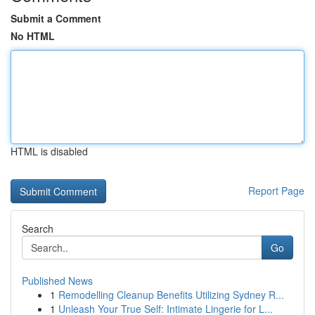
Submit a Comment
No HTML
HTML is disabled
Report Page
Search
Go
Published News
1
Remodelling Cleanup Benefits Utilizing Sydney R...
1
Unleash Your True Self: Intimate Lingerie for L...