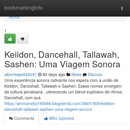
Home
bookmarkinginfo
Togg
navi
Home
1
Keiidon, Dancehall, Tallawah,
Sashen: Uma Viagem Sonora
albertswja949291
80 days ago
News
Discuss
Uma experiência sonora cativante nos espera com a união de
Keiidon, Dancehall, Tallawah e Sashen. Esses nomes emergem
da cultura jamaicana , oferecendo um blend explosivo de ritmos.
Dancehall, com sua
https://ammarxdcj190666.blogolenta.com/38401809/keiidon-
dancehall-tallawah-sashen-uma-viagem-sonora
Comments
Who Upvoted