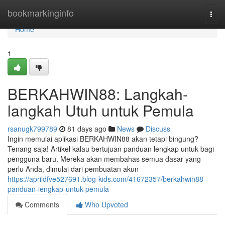
Home
bookmarkinginfo
Togg
navi
Home
1
BERKAHWIN88: Langkah-
langkah Utuh untuk Pemula
rsanugk799789
81 days ago
News
Discuss
Ingin memulai aplikasi BERKAHWIN88 akan tetapi bingung?
Tenang saja! Artikel kalau bertujuan panduan lengkap untuk bagi
pengguna baru. Mereka akan membahas semua dasar yang
perlu Anda, dimulai dari pembuatan akun
https://aprildfve527691.blog-kids.com/41672357/berkahwin88-
panduan-lengkap-untuk-pemula
Comments
Who Upvoted