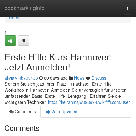
Home
bookmarkinginfo
Togg
navi
Home
1
Erste Hilfe Kurs Hannover:
Jetzt Anmelden!
aliviajvmb709433
80 days ago
News
Discuss
Sichern Sie sich jetzt Ihren Platz im nächsten Erste Hilfe
Workshop in Hannover! Anmelden Sie unverzüglich für unseren
umfassenden Basis- Erste-Hilfe- Lehrgang . Erfahren Sie die
wichtigsten Techniken
https://keiranmsjw398994.wikififfi.com/user
Comments
Who Upvoted
Comments