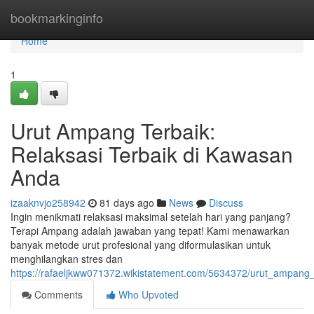
Home
bookmarkinginfo
Home
1
Urut Ampang Terbaik:
Relaksasi Terbaik di Kawasan
Anda
izaaknvjo258942
81 days ago
News
Discuss
Ingin menikmati relaksasi maksimal setelah hari yang panjang?
Terapi Ampang adalah jawaban yang tepat! Kami menawarkan
banyak metode urut profesional yang diformulasikan untuk
menghilangkan stres dan
https://rafaeljkww071372.wikistatement.com/5634372/urut_ampang_
Comments
Who Upvoted