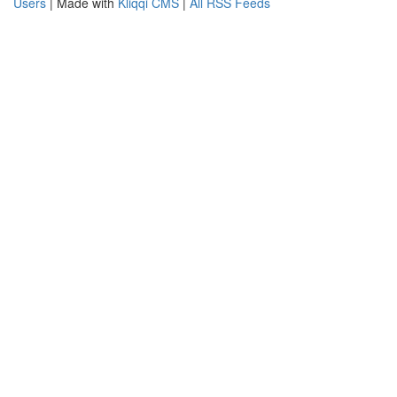
Users
| Made with
Kliqqi CMS
|
All RSS Feeds