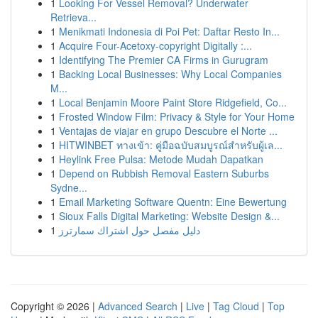
1
Looking For Vessel Removal? Underwater
Retrieva...
1
Menikmati Indonesia di Poi Pet: Daftar Resto In...
1
Acquire Four-Acetoxy-copyright Digitally :...
1
Identifying The Premier CA Firms in Gurugram
1
Backing Local Businesses: Why Local Companies
M...
1
Local Benjamin Moore Paint Store Ridgefield, Co...
1
Frosted Window Film: Privacy & Style for Your Home
1
Ventajas de viajar en grupo Descubre el Norte ...
1
HITWINBET ทางเข้า: คู่มือฉบับสมบูรณ์สำหรับผู้เล...
1
Heylink Free Pulsa: Metode Mudah Dapatkan
1
Depend on Rubbish Removal Eastern Suburbs
Sydne...
1
Email Marketing Software Quentn: Eine Bewertung
1
Sioux Falls Digital Marketing: Website Design &...
1
دليل مفصل حول اشتراك سمارترز
Copyright © 2026 |
Advanced Search
|
Live
|
Tag Cloud
|
Top