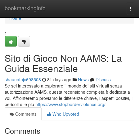
Home
bookmarkinginfo
Togg
navi
Home
1
Sito di Gioco Non AAMS: La
Guida Essenziale
shaunafnjx698508
81 days ago
News
Discuss
Se sei interessato a esplorare il mondo dei siti virtuali senza
autorizzazione AAMS, questa recensione completa è dedicata a
voi. Affronteremo proviamo le differenze chiave, i aspetti positivi, i
pericoli e le più
https://www.stopborderviolence.org/
Comments
Who Upvoted
Comments