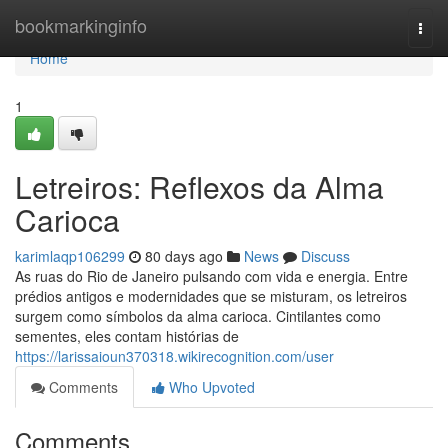
Home
bookmarkinginfo
Togg
navi
Home
1
Letreiros: Reflexos da Alma
Carioca
karimlaqp106299
80 days ago
News
Discuss
As ruas do Rio de Janeiro pulsando com vida e energia. Entre
prédios antigos e modernidades que se misturam, os letreiros
surgem como símbolos da alma carioca. Cintilantes como
sementes, eles contam histórias de
https://larissaioun370318.wikirecognition.com/user
Comments
Who Upvoted
Comments