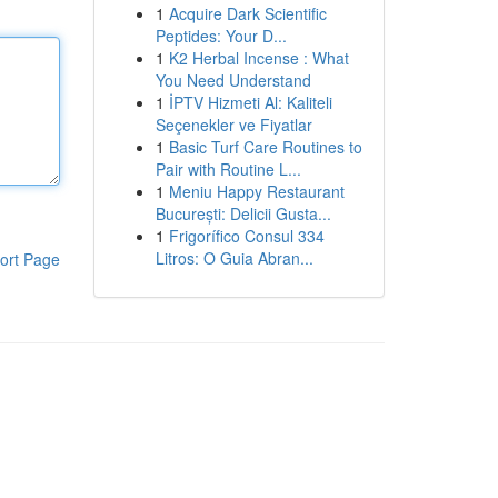
1
Acquire Dark Scientific
Peptides: Your D...
1
K2 Herbal Incense : What
You Need Understand
1
İPTV Hizmeti Al: Kaliteli
Seçenekler ve Fiyatlar
1
Basic Turf Care Routines to
Pair with Routine L...
1
Meniu Happy Restaurant
București: Delicii Gusta...
1
Frigorífico Consul 334
Litros: O Guia Abran...
ort Page