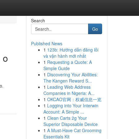
Search
Go
Published News
1
123b: Hướng dẫn đăng lỗi
 o
và vận hành mới nhất
1
Requesting a Quote: A
Simple Guide
1
Discovering Your Abilities:
The Kangen Reward S...
o.
1
Leading Web Address
Companies in Nigeria: A...
1
OKCAO官网：权威信息一览
1
Logging into Your Interwin
Account: A Simple ...
1
Clean Carts 2g Your
Superior Disposable Device
1
A Must-Have Cat Grooming
Essentials Kit