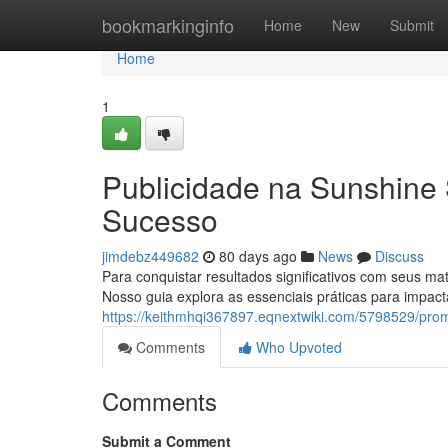
Home
bookmarkinginfo
Home
New
Submit
Home
1
Publicidade na Sunshine 
Sucesso
jimdebz449682
80 days ago
News
Discuss
Para conquistar resultados significativos com seus ma
Nosso guia explora as essenciais práticas para impac
https://keithmhqi367897.eqnextwiki.com/5798529/pro
Comments
Who Upvoted
Comments
Submit a Comment