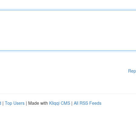
Rep
d
|
Top Users
| Made with
Kliqqi CMS
|
All RSS Feeds