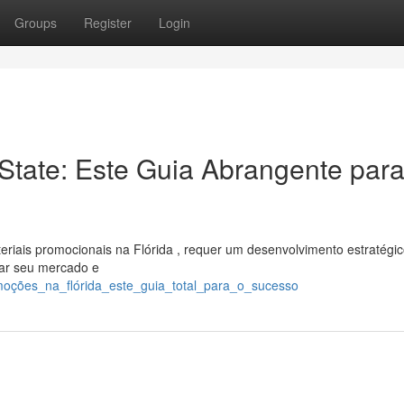
Groups
Register
Login
State: Este Guia Abrangente para
teriais promocionais na Flórida , requer um desenvolvimento estratégic
tar seu mercado e
moções_na_flórida_este_guia_total_para_o_sucesso