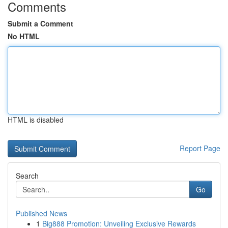
Comments
Submit a Comment
No HTML
HTML is disabled
Report Page
Search
Go
Published News
1
Big888 Promotion: Unveiling Exclusive Rewards