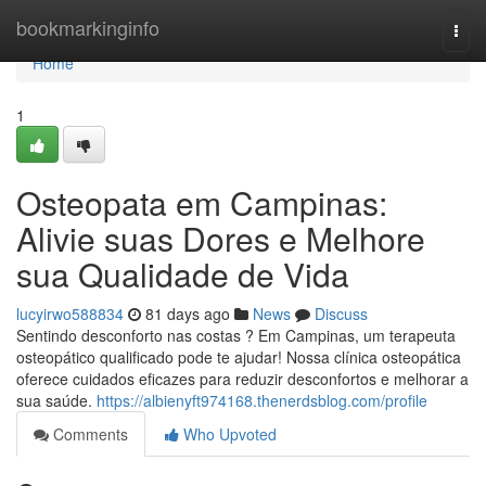
Home
bookmarkinginfo
Togg
navi
Home
1
Osteopata em Campinas:
Alivie suas Dores e Melhore
sua Qualidade de Vida
lucyirwo588834
81 days ago
News
Discuss
Sentindo desconforto nas costas ? Em Campinas, um terapeuta
osteopático qualificado pode te ajudar! Nossa clínica osteopática
oferece cuidados eficazes para reduzir desconfortos e melhorar a
sua saúde.
https://albienyft974168.thenerdsblog.com/profile
Comments
Who Upvoted