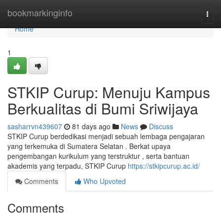
Home
bookmarkinginfo
Togg
navi
Home
1
STKIP Curup: Menuju Kampus
Berkualitas di Bumi Sriwijaya
sasharrvn439607
81 days ago
News
Discuss
STKIP Curup berdedikasi menjadi sebuah lembaga pengajaran
yang terkemuka di Sumatera Selatan . Berkat upaya
pengembangan kurikulum yang terstruktur , serta bantuan
akademis yang terpadu, STKIP Curup
https://stkipcurup.ac.id/
Comments
Who Upvoted
Comments