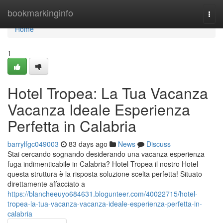
Home
bookmarkinginfo
Togg
navi
Home
1
Hotel Tropea: La Tua Vacanza
Vacanza Ideale Esperienza
Perfetta in Calabria
barrylfgc049003
83 days ago
News
Discuss
Stai cercando sognando desiderando una vacanza esperienza
fuga indimenticabile in Calabria? Hotel Tropea il nostro Hotel
questa struttura è la risposta soluzione scelta perfetta! Situato
direttamente affacciato a
https://blancheeuyo684631.blogunteer.com/40022715/hotel-
tropea-la-tua-vacanza-vacanza-ideale-esperienza-perfetta-in-
calabria