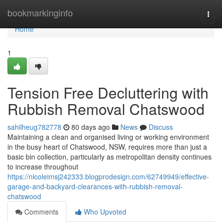
Home
bookmarkinginfo
Togg
navi
Home
1
Tension Free Decluttering with
Rubbish Removal Chatswood
sahilheug782778
80 days ago
News
Discuss
Maintaining a clean and organised living or working environment
in the busy heart of Chatswood, NSW, requires more than just a
basic bin collection, particularly as metropolitan density continues
to increase throughout
https://nicoleimsj242333.blogprodesign.com/62749949/effective-
garage-and-backyard-clearances-with-rubbish-removal-
chatswood
Comments
Who Upvoted