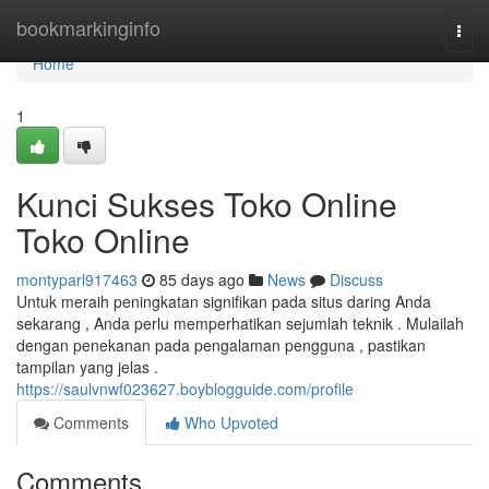
Home
bookmarkinginfo
Togg
navi
Home
1
Kunci Sukses Toko Online
Toko Online
montyparl917463
85 days ago
News
Discuss
Untuk meraih peningkatan signifikan pada situs daring Anda
sekarang , Anda perlu memperhatikan sejumlah teknik . Mulailah
dengan penekanan pada pengalaman pengguna , pastikan
tampilan yang jelas .
https://saulvnwf023627.boyblogguide.com/profile
Comments
Who Upvoted
Comments