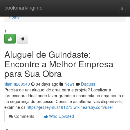
Home
bookmarkinginfo
Togg
navi
Home
1
Aluguel de Guindaste:
Encontre a Melhor Empresa
para Sua Obra
lilianllii288540
84 days ago
News
Discuss
Precisa de um aluguel de grua para a projeto? Localizar a
fornecedora ideal pode fazer grande a economia no orçamento e
na segurança do processo. Consulte as alternativas disponíveis,
examine os
https://jesseymuz161273.wikihearsay.com/user
Comments
Who Upvoted