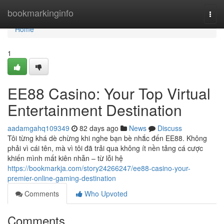
Home
bookmarkinginfo
Togg
navi
Home
1
EE88 Casino: Your Top Virtual
Entertainment Destination
aadamgahq109349
82 days ago
News
Discuss
Tôi từng khá dè chừng khi nghe bạn bè nhắc đến EE88. Không
phải vì cái tên, mà vì tôi đã trải qua không ít nền tảng cá cược
khiến mình mất kiên nhẫn – từ lỗi hệ
https://bookmarkja.com/story24266247/ee88-casino-your-
premier-online-gaming-destination
Comments
Who Upvoted
Comments