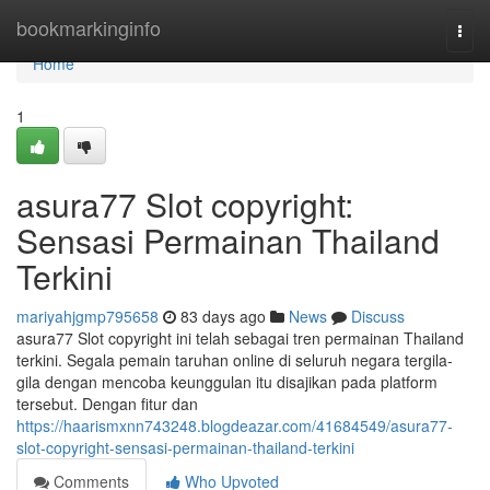
Home
bookmarkinginfo
Togg
navi
Home
1
asura77 Slot copyright:
Sensasi Permainan Thailand
Terkini
mariyahjgmp795658
83 days ago
News
Discuss
asura77 Slot copyright ini telah sebagai tren permainan Thailand
terkini. Segala pemain taruhan online di seluruh negara tergila-
gila dengan mencoba keunggulan itu disajikan pada platform
tersebut. Dengan fitur dan
https://haarismxnn743248.blogdeazar.com/41684549/asura77-
slot-copyright-sensasi-permainan-thailand-terkini
Comments
Who Upvoted