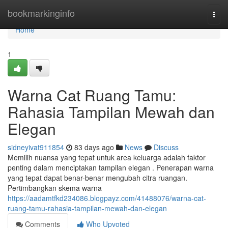
Home
bookmarkinginfo
Togg
navi
Home
1
Warna Cat Ruang Tamu:
Rahasia Tampilan Mewah dan
Elegan
sidneyivat911854
83 days ago
News
Discuss
Memilih nuansa yang tepat untuk area keluarga adalah faktor
penting dalam menciptakan tampilan elegan . Penerapan warna
yang tepat dapat benar-benar mengubah citra ruangan.
Pertimbangkan skema warna
https://aadamtfkd234086.blogpayz.com/41488076/warna-cat-
ruang-tamu-rahasia-tampilan-mewah-dan-elegan
Comments
Who Upvoted