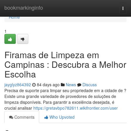
Home
bookmarkinginfo
Togg
navi
Home
1
Firamas de Limpeza em
Campinas : Descubra a Melhor
Escolha
jayglyz864392
84 days ago
News
Discuss
Precisa de suporte para limpar seu propriedade em a cidade de ?
Existe uma grande variedade de provedores de soluções de
limpeza disponíveis. Para garantir a excelência desejada, é
crucial analisar
https://gretavbpo782611.wikifrontier.com/user
Comments
Who Upvoted