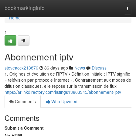
Home
bookmarkinginfo
Togg
navi
Home
1
Abonnement iptv
steveaccx213876
86 days ago
News
Discuss
1. Origines et évolution de l’IPTV • Définition initiale : IPTV signifie
« télévision par protocole Internet ». Contrairement aux modes de
diffusion classiques, elle repose sur la transmission de flux
https://arlinkdirectory.com/listings13603345/abonnement-iptv
Comments
Who Upvoted
Comments
Submit a Comment
No HTML