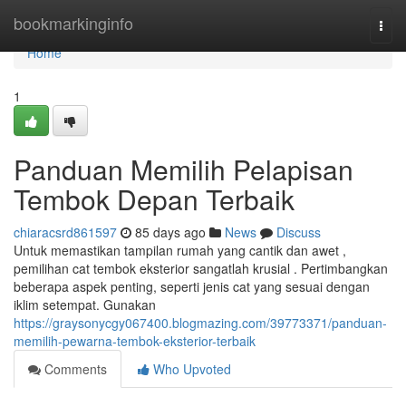
Home
bookmarkinginfo
Togg
navi
Home
1
Panduan Memilih Pelapisan
Tembok Depan Terbaik
chiaracsrd861597
85 days ago
News
Discuss
Untuk memastikan tampilan rumah yang cantik dan awet ,
pemilihan cat tembok eksterior sangatlah krusial . Pertimbangkan
beberapa aspek penting, seperti jenis cat yang sesuai dengan
iklim setempat. Gunakan
https://graysonycgy067400.blogmazing.com/39773371/panduan-
memilih-pewarna-tembok-eksterior-terbaik
Comments
Who Upvoted