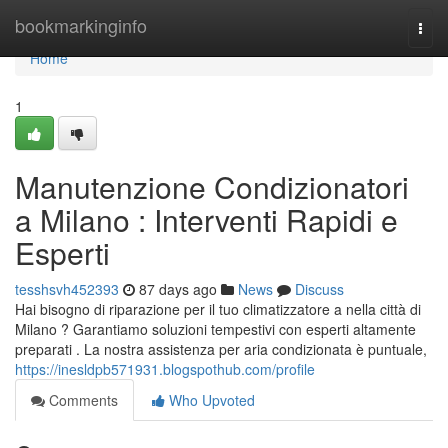
Home
bookmarkinginfo
Togg
navi
Home
1
Manutenzione Condizionatori
a Milano : Interventi Rapidi e
Esperti
tesshsvh452393
87 days ago
News
Discuss
Hai bisogno di riparazione per il tuo climatizzatore a nella città di
Milano ? Garantiamo soluzioni tempestivi con esperti altamente
preparati . La nostra assistenza per aria condizionata è puntuale,
https://inesldpb571931.blogspothub.com/profile
Comments
Who Upvoted