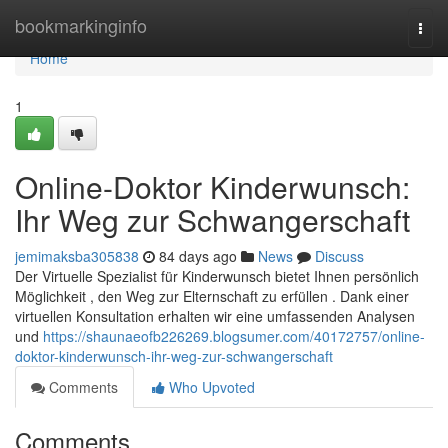
Home
bookmarkinginfo
Togg
navi
Home
1
Online-Doktor Kinderwunsch:
Ihr Weg zur Schwangerschaft
jemimaksba305838
84 days ago
News
Discuss
Der Virtuelle Spezialist für Kinderwunsch bietet Ihnen persönlich
Möglichkeit , den Weg zur Elternschaft zu erfüllen . Dank einer
virtuellen Konsultation erhalten wir eine umfassenden Analysen
und
https://shaunaeofb226269.blogsumer.com/40172757/online-
doktor-kinderwunsch-ihr-weg-zur-schwangerschaft
Comments
Who Upvoted
Comments